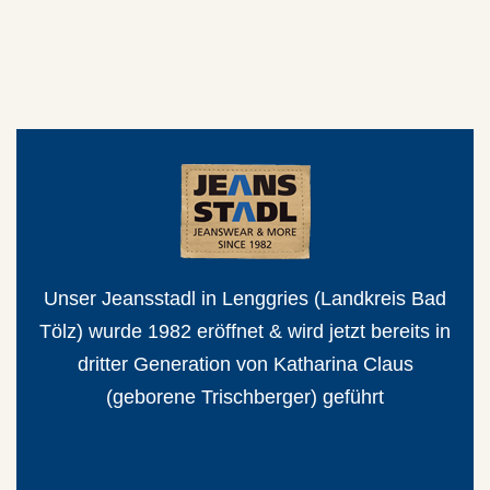
e
Unser Jeansstadl in Lenggries (Landkreis Bad
Da
 nur
Tölz) wurde 1982 eröffnet & wird jetzt bereits in
de
dritter Generation von Katharina Claus
sei
,
(geborene Trischberger) geführt
 Sie