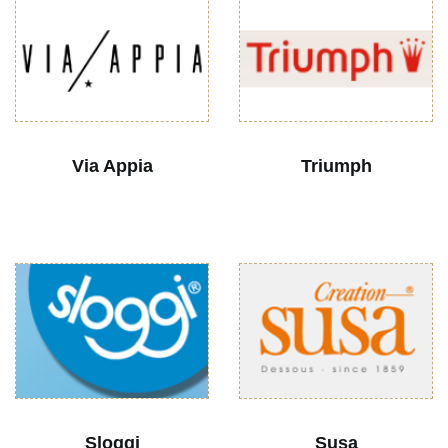
Via Appia
Triumph
Sloggi
Susa