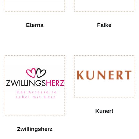
Eterna
Falke
Kunert
Zwillingsherz